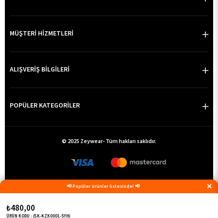
MÜŞTERİ HİZMETLERİ
ALIŞVERİŞ BİLGİLERİ
POPÜLER KATEGORİLER
© 2025 Zeywear- Tüm hakları saklıdır.
✕
📢 Popüler ürünler listesinde! 📢
₺480,00
ÜRÜN KODU : (5K-KZK0001-SYH)