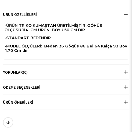
ÜRÜN ÖZELLIKLERI
-ÜRÜN TRİKO KUMAŞTAN ÜRETİLMİŞTİR .GÖHÜS
ÖLÇÜSÜ 114 CM ÜRÜN BOYU 50 CM DİR
-STANDART BEDENDİR
-MODEL ÖLÇÜLERİ: Beden 36 Gögüs 86 Bel 64 Kalça 93 Boy
:1,70 Cm dir
YORUMLAR
(0)
ÖDEME SEÇENEKLERI
ÜRÜN ÖNERILERI