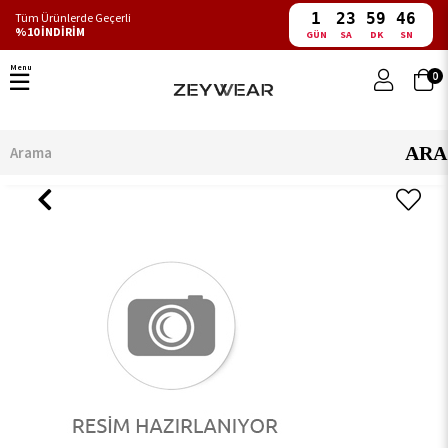
1
23
59
46
Tüm Ürünlerde Geçerli
%10 İNDİRİM
GÜN
SA
DK
SN
Menu
0