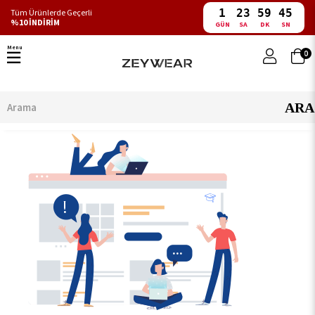
1
23
59
45
Tüm Ürünlerde Geçerli
%10 İNDİRİM
GÜN
SA
DK
SN
Menu
0