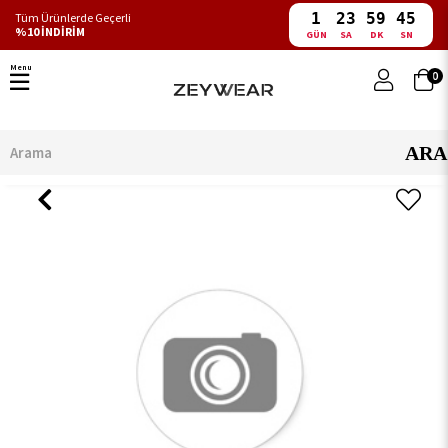
1
23
59
45
Tüm Ürünlerde Geçerli
%10 İNDİRİM
GÜN
SA
DK
SN
Menu
0