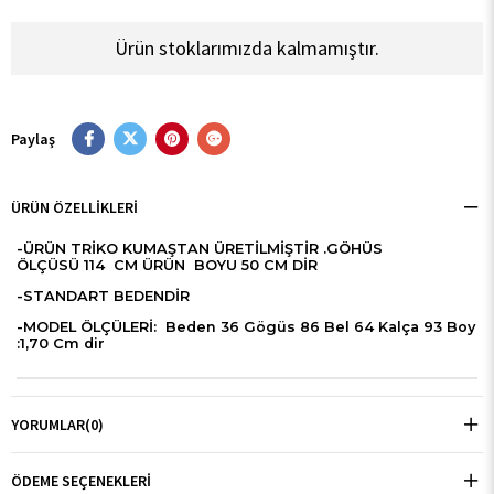
Ürün stoklarımızda kalmamıştır.
Paylaş
ÜRÜN ÖZELLIKLERI
-ÜRÜN TRİKO KUMAŞTAN ÜRETİLMİŞTİR .GÖHÜS
ÖLÇÜSÜ 114 CM ÜRÜN BOYU 50 CM DİR
-STANDART BEDENDİR
-MODEL ÖLÇÜLERİ: Beden 36 Gögüs 86 Bel 64 Kalça 93 Boy
:1,70 Cm dir
YORUMLAR
(0)
ÖDEME SEÇENEKLERI