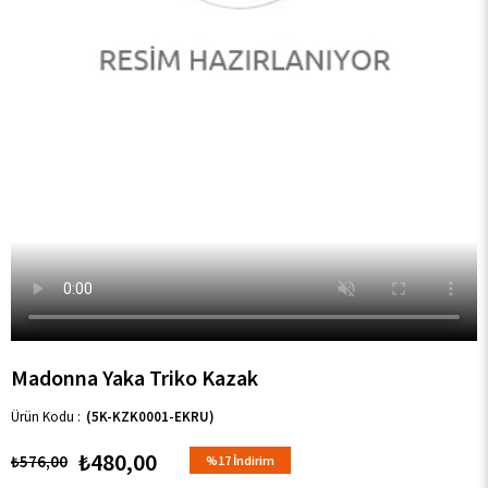
Madonna Yaka Triko Kazak
(5K-KZK0001-EKRU)
₺480,00
₺576,00
%
17
İndirim