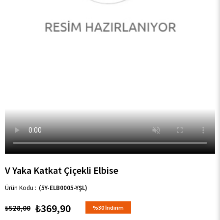
V Yaka Katkat Çiçekli Elbise
(5Y-ELB0005-YŞL)
₺369,90
₺528,00
%
30
İndirim