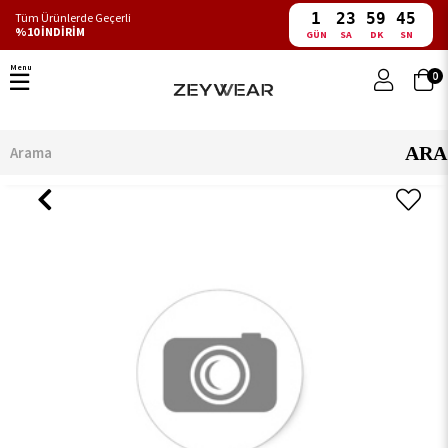
1
23
59
45
Tüm Ürünlerde Geçerli
%10 İNDİRİM
GÜN
SA
DK
SN
Menu
0