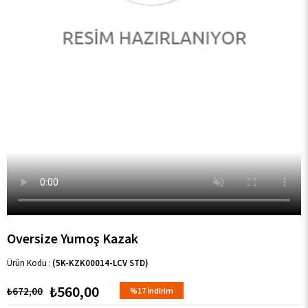
Oversize Yumoş Kazak
(5K-KZK00014-LCV STD)
₺560,00
₺672,00
%
17
İndirim