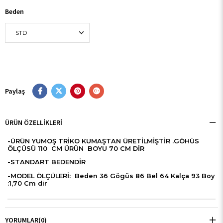
Beden
Paylaş
ÜRÜN ÖZELLIKLERI
-ÜRÜN YUMOŞ TRİKO KUMAŞTAN ÜRETİLMİŞTİR .GÖHÜS
ÖLÇÜSÜ 110 CM ÜRÜN BOYU 70 CM DİR
-STANDART BEDENDİR
-MODEL ÖLÇÜLERİ: Beden 36 Gögüs 86 Bel 64 Kalça 93 Boy
:1,70 Cm dir
YORUMLAR
(0)