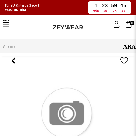
1
23
59
45
Tüm Ürünlerde Geçerli
%10 İNDİRİM
GÜN
SA
DK
SN
Menu
0