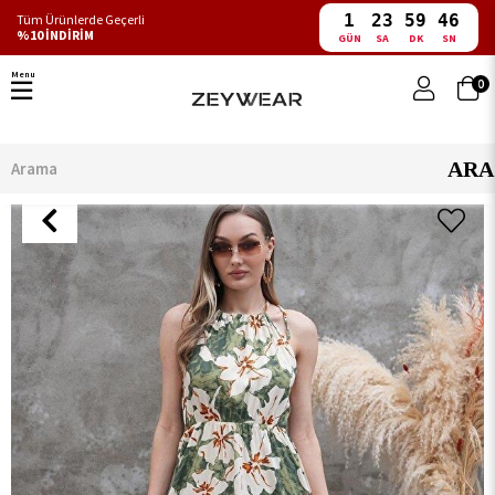
1
23
59
46
Tüm Ürünlerde Geçerli
%10 İNDİRİM
GÜN
SA
DK
SN
Menu
0