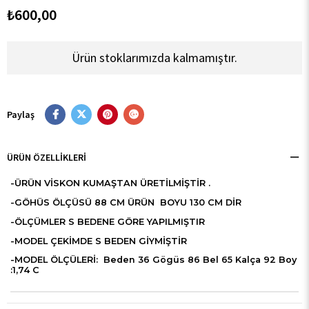
₺600,00
Ürün stoklarımızda kalmamıştır.
Paylaş
ÜRÜN ÖZELLIKLERI
-ÜRÜN VİSKON KUMAŞTAN ÜRETİLMİŞTİR .
-GÖHÜS ÖLÇÜSÜ 88 CM ÜRÜN BOYU 130 CM DİR
-ÖLÇÜMLER S BEDENE GÖRE YAPILMIŞTIR
-MODEL ÇEKİMDE S BEDEN GİYMİŞTİR
-MODEL ÖLÇÜLERİ: Beden 36 Gögüs 86 Bel 65 Kalça 92 Boy
:1,74 C