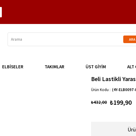
ELBİSELER
TAKIMLAR
ÜST GİYİM
ALT 
Beli Lastikli Yara
(4Y-ELB0097
₺199,90
₺432,00
Ürü