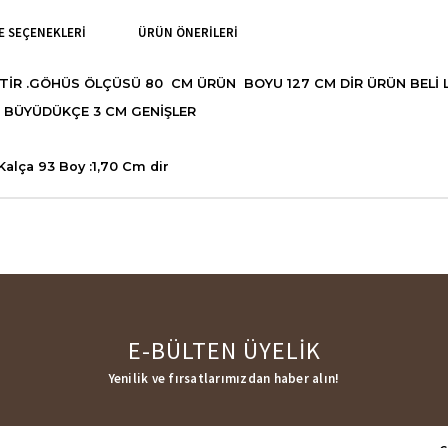
 SEÇENEKLERI
ÜRÜN ÖNERILERI
İR .GÖHÜS ÖLÇÜSÜ 80 CM ÜRÜN BOYU 127 CM DİR ÜRÜN BELİ L
N BÜYÜDÜKÇE 3 CM GENİŞLER
lça 93 Boy :1,70 Cm dir
E-BÜLTEN ÜYELİK
Yenilik ve fırsatlarımızdan haber alın!