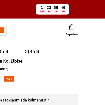
1
23
59
46
GÜN
SA
DK
SN
Sepetim
GİYİM
DIŞ GİYİM
sa Kol Elbise
-KRMZ)
%
54
İndirim
n stoklarımızda kalmamıştır.