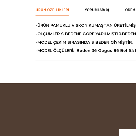
ÜRÜN ÖZELLIKLERI
YORUMLAR
(0)
ÖDEME
-ÜRÜN PAMUKLU VİSKON KUMAŞTAN ÜRETİLMİŞT
-ÖLÇÜMLER S BEDENE GÖRE YAPILMIŞTIR.BEDE
-MODEL ÇEKİM SIRASINDA S BEDEN GİYMİŞTİR.
-MODEL ÖLÇÜLERİ: Beden 36 Gögüs 86 Bel 64 Ka